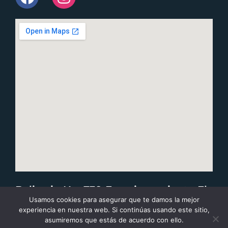
Belisario No. 739 Fraccionamiento El
Usamos cookies para asegurar que te damos la mejor
Parque CP 81259 Los Mochis, Sinaloa,
experiencia en nuestra web. Si continúas usando este sitio,
asumiremos que estás de acuerdo con ello.
México.